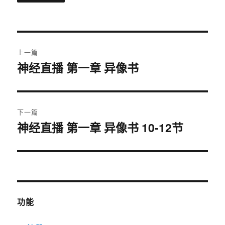
文
上一篇
章
神经直播 第一章 异像书
上
篇
导
文
航
章：
下一篇
神经直播 第一章 异像书 10-12节
下
篇
文
章：
功能