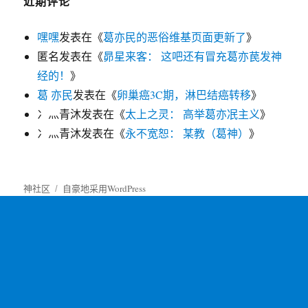
近期评论
嘿嘿
发表在《
葛亦民的恶俗维基页面更新了
》
匿名
发表在《
昴星来客： 这吧还有冒充葛亦苠发神
经的！
》
葛 亦民
发表在《
卵巢癌3C期，淋巴结癌转移
》
冫灬青沐
发表在《
太上之灵： 高举葛亦冺主义
》
冫灬青沐
发表在《
永不宽恕： 某教（葛神）
》
神社区
自豪地采用WordPress