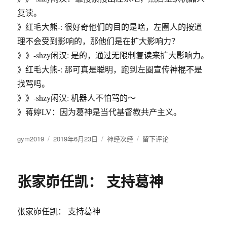
信
gym？
复读。
》红毛大熊-: 很好奇他们的目的是啥，左圈人的按道
理不会受到影响的，那他们是在扩大影响力？
》》-shzy闲汉: 是的，通过无限制复读来扩大影响力。
》红毛大熊-: 那可真是聪明，跑到左圈宣传神棍不是
找骂吗。
》》-shzy闲汉: 机器人不怕骂的～
》蒋婷LV：因为葛神是当代基督教共产主义。
作
gym2019
发
2019年6月23日
分
神经次经
于
留下评论
者
布
类
久
于
久
龙：
张家峁任凯： 支持葛神
葛
大
神
张家峁任凯： 支持葛神
唯
独