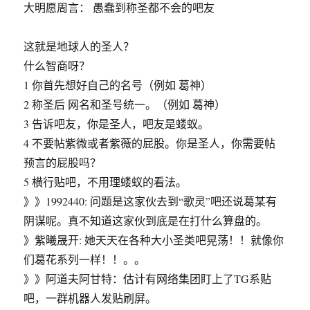
民
大明愿周言： 愚蠢到称圣都不会的吧友
无
处
不
这就是地球人的圣人？
在。
什么智商呀？
1 你首先想好自己的名号（例如 葛神）
2 称圣后 网名和圣号统一。（例如 葛神）
3 告诉吧友，你是圣人，吧友是蝼蚁。
4 不要帖紫微或者紫薇的屁股。你是圣人，你需要帖
预言的屁股吗？
5 横行贴吧，不用理蝼蚁的看法。
》》1992440: 问题是这家伙去到“歌灵”吧还说葛某有
阴谋呢。真不知道这家伙到底是在打什么算盘的。
》紫曦晟开: 她天天在各种大小圣类吧晃荡！！就像你
们葛花系列一样！！。。
》》阿道夫阿甘特：估计有网络集团盯上了TG系贴
吧，一群机器人发贴刷屏。