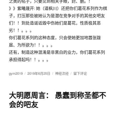
之类的帖子，只要见到相关字眼，封、删。！
》》紫曦晟开: 她（道枫川）还把你们葛花系列作为棋
子，打压那些被她认为是潜在竞争对手的其他女吧友
们！！到处造谣诋毁中伤她们是葛花，性质极其恶
劣！！。。。
你们葛花系列的这种态度，只会使她更加地嚣张跋
扈、为所欲为！！。。。
还有，制造这种混淆是非黑白的业力，你们葛花系列
承担得起吗！！。。。
作
gym2019
发
2019年6月25日
分
神经次经
于
留下评论
者
布
类
浙
于
北
升
大明愿周言： 愚蠢到称圣都不
级
人:
会的吧友
葛
逸