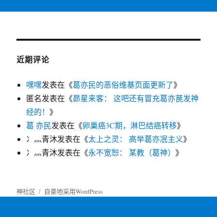
近期评论
嘿嘿
发表在《
葛亦民的恶俗维基页面更新了
》
匿名
发表在《
昴星来客： 这吧还有冒充葛亦苠发神
经的！
》
葛 亦民
发表在《
卵巢癌3C期，淋巴结癌转移
》
冫灬青沐
发表在《
太上之灵： 高举葛亦冺主义
》
冫灬青沐
发表在《
永不宽恕： 某教（葛神）
》
神社区
自豪地采用WordPress