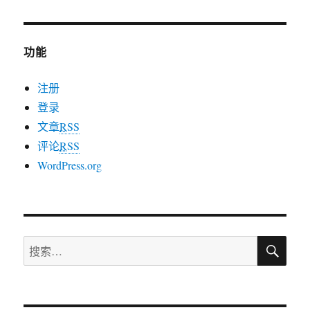
持
页
葛
导
神
功能
航
注册
登录
文章
RSS
评论
RSS
WordPress.org
搜
搜
索
索：