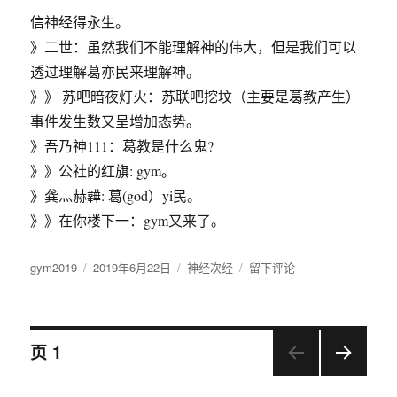
神
信神经得永生。
经
》二世：虽然我们不能理解神的伟大，但是我们可以
是
什
透过理解葛亦民来理解神。
么
》》 苏吧暗夜灯火：苏联吧挖坟（主要是葛教产生）
意
事件发生数又呈增加态势。
思？
》吾乃神111：葛教是什么鬼?
》》公社的红旗: gym。
》龚灬赫韡: 葛(god）yi民。
》》在你楼下一：gym又来了。
作
gym2019
发
2019年6月22日
分
神经次经
于
留下评论
者
布
类
张
于
家
峁
文
任
页
1
凯：
支
下一
章