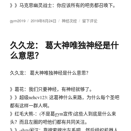
》》马克思幽灵战士：你应该所有的吧务都召唤下。
作
gym2019
发
2019年6月24日
分
神经次经
于
留下评论
者
布
类
永
于
远
的
久久龙： 葛大神唯独神经是什
革
命:
么意思？
有
什
么
久久龙： 葛大神唯独神经是什么意思？
意
义
吗，
》葛花：我们只要神经，有神经就够了。
难
》》超级nehcv123: 这葛神什么来路，为什么每个圣吧
道
都有这样一群人啊。
真
的
》红毛大熊-：(不是葛gym宣传)这些人到底是什么来
有
头？而且左圈的吧他们都有共同关注。
人
》》-shzy闲汉：靠搜索搜出左系吧，然后组织机器人