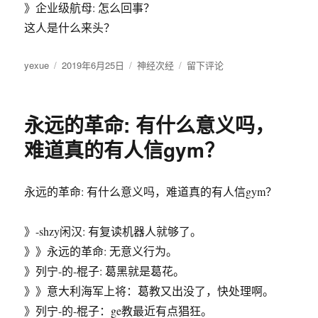
》企业级航母: 怎么回事？
这人是什么来头？
作
yexue
发
2019年6月25日
分
神经次经
于
留下评论
者
布
类
大
于
明
愿
永远的革命: 有什么意义吗，
周
言：
难道真的有人信gym？
愚
蠢
到
永远的革命: 有什么意义吗，难道真的有人信gym？
称
圣
都
》-shzy闲汉: 有复读机器人就够了。
不
》》永远的革命: 无意义行为。
会
》列宁-的-棍子: 葛黑就是葛花。
的
吧
》》意大利海军上将：葛教又出没了，快处理啊。
友
》列宁-的-棍子：ge教最近有点猖狂。