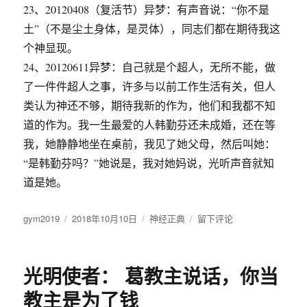
23、20120408（复活节）异梦：有声音说：“你不是
土”（不是尘土身体，是灵体），同志们都在期待我这
个神显现。
24、20120611异梦：自己就是个超人，无所不能，做
了一件件超人之事，许多与以前工作生活有关，但人
类认为神还不够，期待我新的作为，他们和我都不知
道的作为。我一生最爱的人韩勤芬还未成婚，还在等
我，她静静地坐在桌前，我见了她父母，然后叫她：
“是韩勤芬吗？”她说是，我对她妈说，光听声音就知
道是她。
作
gym2019
发
2018年10月10日
分
神经正典
于
留下评论
者
布
类
神
于
经
直
光明使者： 葛教主说话，你当
播
第
教主是为了钱
一