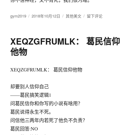
冒
充
作
gym2019
发
2018年10月12日
分
其他美文
上
于
留下评论
者
布
类
帝
www.
于
紫
薇
XEQZGFRUMLK： 葛民信仰
圣
人.com
他物
网
站
开
XEQZGFRUMLK： 葛民信仰他物
通
却要别人信仰自己
——葛民搞笑逻辑1
问葛民信你和你写的小说有啥用？
葛民说得永生不死。
问信他三两年内若死了他负不负责？
葛民回答:NO