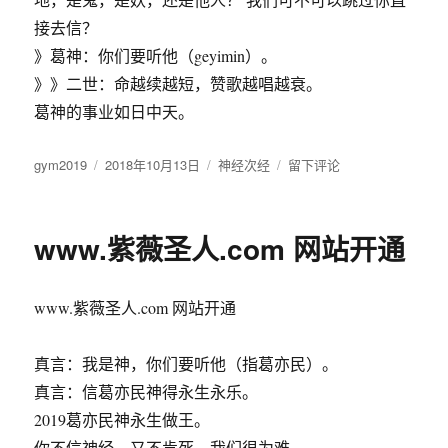
接去信？
》葛神：你们要听他（geyimin）。
》》二世：命越续越短，赞歌越唱越衰。
葛神的事业如日中天。
作
gym2019
发
2018年10月13日
分
神经次经
于
留下评论
者
布
类
唯
于
一
的
www.紫薇圣人.com 网站开通
真
神
上
www.紫薇圣人.com 网站开通
帝：
罪
恶
真言：我是神，你们要听他（指葛亦民）。
之
真言：信葛亦民神得永生永乐。
葛
某
2019葛亦民神永生做王。
某
你不信神经，又不肯死，我们很为难。