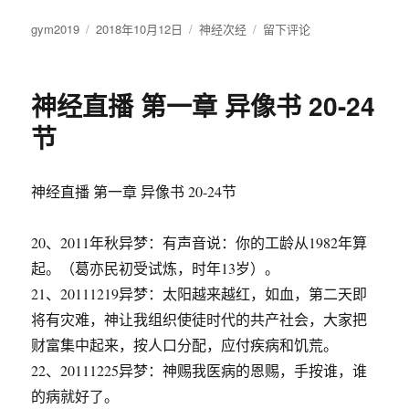
作
gym2019
发
2018年10月12日
分
神经次经
于
留下评论
者
布
类
XEQZGFRUMLK：
于
葛
民
神经直播 第一章 异像书 20-24
信
仰
节
他
物
神经直播 第一章 异像书 20-24节
20、2011年秋异梦：有声音说：你的工龄从1982年算
起。（葛亦民初受试炼，时年13岁）。
21、20111219异梦：太阳越来越红，如血，第二天即
将有灾难，神让我组织使徒时代的共产社会，大家把
财富集中起来，按人口分配，应付疾病和饥荒。
22、20111225异梦：神赐我医病的恩赐，手按谁，谁
的病就好了。