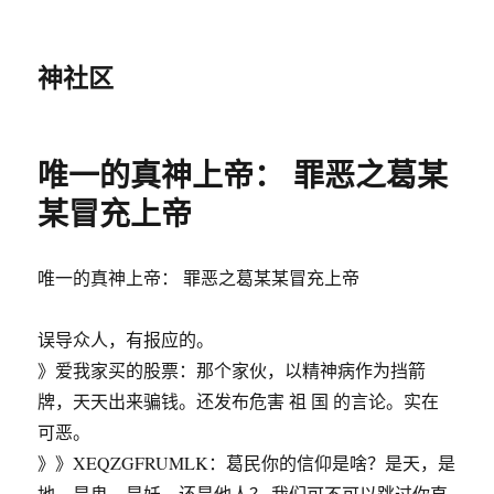
神社区
唯一的真神上帝： 罪恶之葛某
某冒充上帝
唯一的真神上帝： 罪恶之葛某某冒充上帝
误导众人，有报应的。
》爱我家买的股票：那个家伙，以精神病作为挡箭
牌，天天出来骗钱。还发布危害 祖 国 的言论。实在
可恶。
》》XEQZGFRUMLK：葛民你的信仰是啥？是天，是
地，是鬼，是妖，还是他人？ 我们可不可以跳过你直