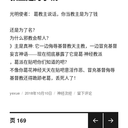
章
异
光明使者： 葛教主说话，你当教主是为了钱
像
书
20-
还是为了名？
24
为什么邪教会帮人？
节
》主是真神: 它一边侮辱基督教天主教，一边冒充基督
妄言神语——现在彻底暴露了它是葛·神经教派
，葛派在贴吧你们知道的吧？
不像你葛花神经天天在贴吧意淫作恶、冒充基督侮辱
基督教还得跪舔老葛，丢死人了！
作
yexue
发
2018年10月10日
分
神经次经
于
留下评论
者
布
类
光
于
明
使
文
者：
页
169
葛