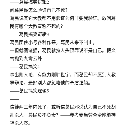
——葛民搞笑逻辑2
问葛民你怎么验证自己不死？
葛民说其它大教都不用验证为何非要我验证。敢问葛
民有哪个大教宣称不死的？
——葛民搞笑逻辑3
葛民团伙小号各种作恶，葛民从来不制止，
一但截图证据，葛民就拉人头顶罪说不是自己。把义
气抛到九霄云外
——葛民搞笑4
事出则人论，有能力则旷世宇。而葛民却不愿别人教
导辩论。最好别人都忽略他的矛盾逻辑。
——葛民搞笑逻辑5
——
信徒两三年内死了，或听信葛民邪说认为自己不死胡
乱杀人，葛民负不负责？——参考麦当劳全全能能神
神杀人案。