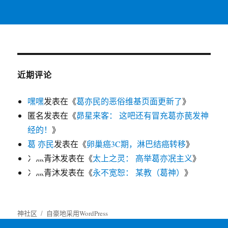
近期评论
嘿嘿
发表在《
葛亦民的恶俗维基页面更新了
》
匿名
发表在《
昴星来客： 这吧还有冒充葛亦苠发神
经的！
》
葛 亦民
发表在《
卵巢癌3C期，淋巴结癌转移
》
冫灬青沐
发表在《
太上之灵： 高举葛亦冺主义
》
冫灬青沐
发表在《
永不宽恕： 某教（葛神）
》
神社区
自豪地采用WordPress