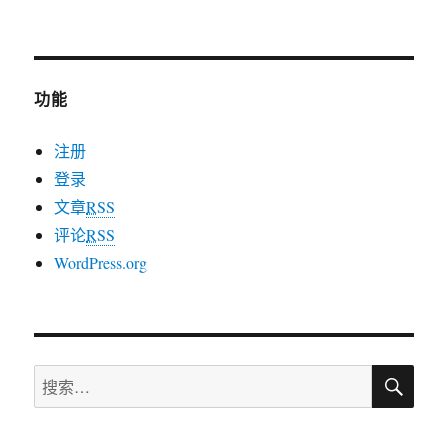
教
上一
下一
章
主
页
页
说
导
话，
你
功能
航
当
教
注册
主
是
登录
为
文章
RSS
了
评论
RSS
钱
WordPress.org
搜
搜
索
索：